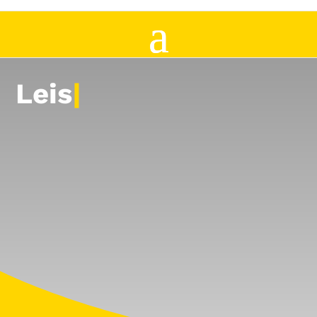
Leistun
|